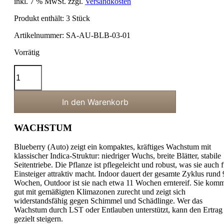
inkl. 7 % MwSt.
zzgl.
Versandkosten
Produkt enthält: 3
Stück
Artikelnummer:
SA-AU-BLB-03-01
Vorrätig
Blueberry
(Auto)
Menge
In den Warenkorb
WACHSTUM
Blueberry (Auto) zeigt ein kompaktes, kräftiges Wachstum mit
klassischer Indica-Struktur: niedriger Wuchs, breite Blätter, stabile
Seitentriebe. Die Pflanze ist pflegeleicht und robust, was sie auch f
Einsteiger attraktiv macht. Indoor dauert der gesamte Zyklus rund 
Wochen, Outdoor ist sie nach etwa 11 Wochen erntereif. Sie kom
gut mit gemäßigten Klimazonen zurecht und zeigt sich
widerstandsfähig gegen Schimmel und Schädlinge. Wer das
Wachstum durch LST oder Entlauben unterstützt, kann den Ertrag
gezielt steigern.