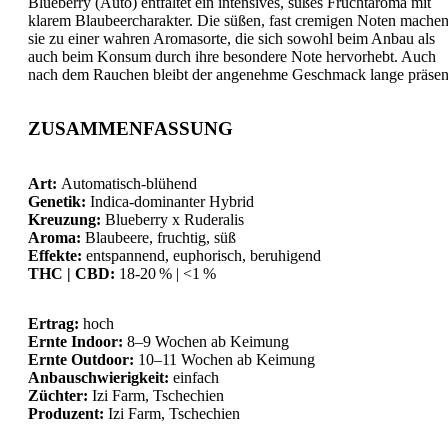
Blueberry (Auto) entfaltet ein intensives, süßes Fruchtaroma mit
klarem Blaubeercharakter. Die süßen, fast cremigen Noten mache
sie zu einer wahren Aromasorte, die sich sowohl beim Anbau als
auch beim Konsum durch ihre besondere Note hervorhebt. Auch
nach dem Rauchen bleibt der angenehme Geschmack lange präsen
ZUSAMMENFASSUNG
Art:
Automatisch-blühend
Genetik:
Indica-dominanter Hybrid
Kreuzung:
Blueberry x Ruderalis
Aroma:
Blaubeere, fruchtig, süß
Effekte:
entspannend, euphorisch, beruhigend
THC | CBD:
18-20 % | <1 %
Ertrag:
hoch
Ernte Indoor:
8–9 Wochen ab Keimung
Ernte Outdoor:
10–11 Wochen ab Keimung
Anbauschwierigkeit:
einfach
Züchter:
Izi Farm, Tschechien
Produzent:
Izi Farm, Tschechien