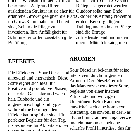
um das Wachstum in den Griff zu
kann nach 10 bis 12 Wochen
bekommen. Aufgrund ihrer
Blütephase geerntet werden.
ausladenden Struktur ist sie eher für
Outdoor sollte man Ende
erfahrene Grower geeignet, die Platz
Oktober bis Anfang Novemb
im Grow-Raum haben und bereit
ernten. Bei sorgfältigem
sind, Zeit in die Pflege zu
Training und optimaler Pfleg
investieren. Ihre Anfälligkeit für
sind die Erträge
Schimmel erfordert zusätzlich gute
zufriedenstellend und in den
Belüftung.
oberen Mittelfeldkategorien.
AROMEN
EFFEKTE
Sour Diesel ist bekannt für seine
Die Effekte von Sour Diesel sind
intensiven, durchdringenden
anregend und energetisch. Diese
Aromen. Der Diesel-Geruch ist
Sorte eignet sich ideal für
das Markenzeichen dieser Sorte,
kreative und produktive Phasen,
begleitet von einer frischen
da sie den Geist klar und wach
Zitrusnote und würzigen
hält. Euphorie und ein
Untertönen. Beim Rauchen
angenehmes High sind typisch,
entwickelt sich eine komplexe
während die beruhigenden
Mischung, die sowohl in der Nas
Effekte kaum spürbar sind. Ein
als auch im Gaumen lange verwei
perfekter Begleiter für den Tag,
und ein markantes, beinahe
insbesondere für Aktivitäten, bei
scharfes Profil hinterlässt, das für
denen Fokus und kreative