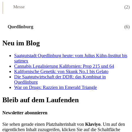
(2)
Messe
Quedlinburg
(6)
Neu im Blog
Saatgutstadt Quedlinburg heute: vom Julius Kühn-Institut bis
satimex
Cannabis Legalisierung Kalifornien: Prop 215 und 64
Kalifornische Genetik: von Skunk No.1 bis Gelato
Die Saatgutwirtschaft der DDR: das Kombinat in
Quedlinburg
War on Drugs: Razzien im Emerald Triangle
Bleib auf dem Laufenden
Newsletter abonnieren
Sie sehen gerade einen Platzhalterinhalt von
Klaviyo
. Um auf den
eigentlichen Inhalt zuzugreifen, klicken Sie auf die Schaltfläche