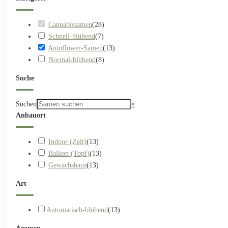
Cannabissamen
(
28
)
Schnell-blühend
(
7
)
Autoflower-Samen
(
13
)
Normal-blühend
(
8
)
Suche
Suchen
×
Anbauort
Indoor (Zelt)
(
13
)
Balkon (Topf)
(
13
)
Gewächshaus
(
13
)
Art
Automatisch-blühend
(
13
)