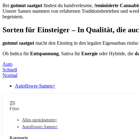
Bei
gutmut saatgut
findest du handverlesene, f
eminisierte Cannab
Unsere Samen stammen von erfahrenen Traditionsbetrieben und werd
begeistern.
Sorten für Einsteiger – In Qualität, die au
gutmut saatgut
macht den Einstieg in den legalen Eigenanbau einfach
Ob Indica für
Entspannung
, Sativa für
Energie
oder Hybride, die
d
Auto
Schnell
Normal
Autoflower-Samen
×
Filter
Alles zurücksetzen
×
Autoflower-Samen
×
Kategorie